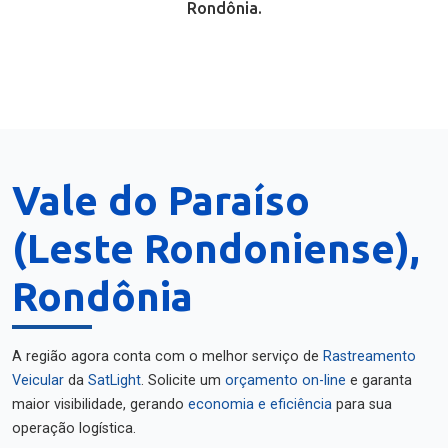
Rondônia.
Vale do Paraíso
(Leste Rondoniense),
Rondônia
A região agora conta com o melhor serviço de
Rastreamento
Veicular
da
SatLight
. Solicite um
orçamento on-line
e garanta
maior visibilidade, gerando
economia e eficiência
para sua
operação logística.