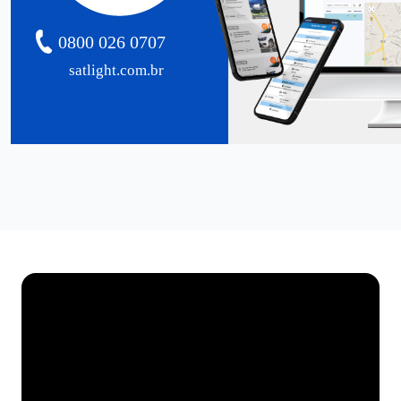
0800 026 0707
satlight.com.br