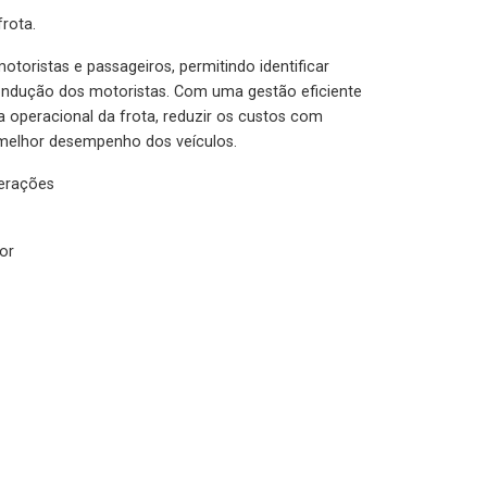
rota.
otoristas e passageiros, permitindo identificar
condução dos motoristas. Com uma gestão eficiente
ia operacional da frota, reduzir os custos com
melhor desempenho dos veículos.
lerações
or