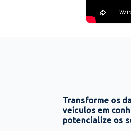
Transforme os d
veículos em con
potencialize os 