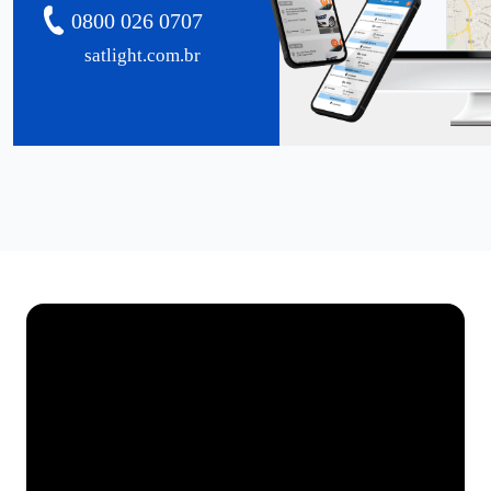
0800 026 0707
satlight.com.br