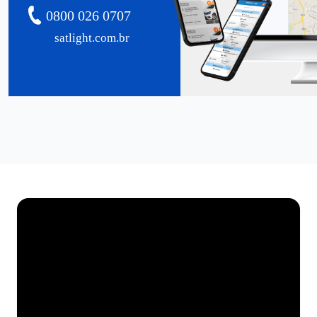
0800 026 0707
satlight.com.br