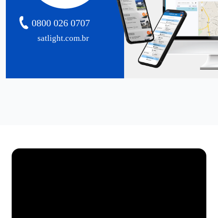
0800 026 0707
satlight.com.br