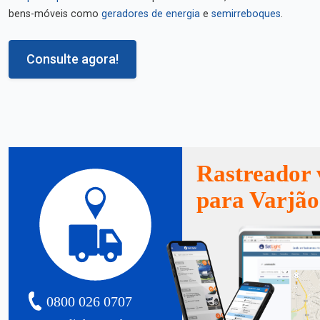
bens-móveis como
geradores de energia
e
semirreboques
.
Consulte agora!
Rastreador 
para Varjão
0800 026 0707