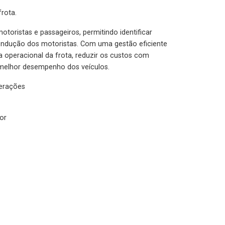
rota.
otoristas e passageiros, permitindo identificar
condução dos motoristas. Com uma gestão eficiente
ia operacional da frota, reduzir os custos com
melhor desempenho dos veículos.
lerações
or