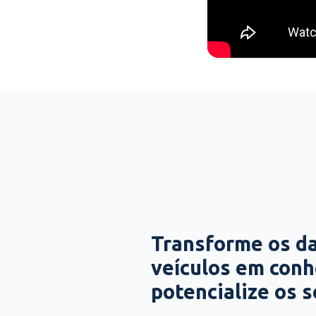
Transforme os d
veículos em con
potencialize os 