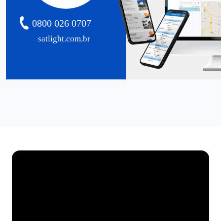
0800 026 0707
satlight.com.br