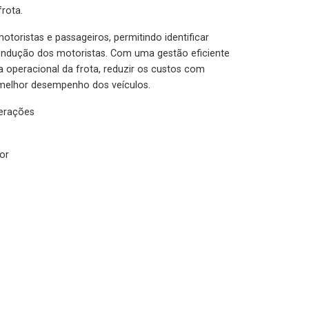
rota.
otoristas e passageiros, permitindo identificar
condução dos motoristas. Com uma gestão eficiente
ia operacional da frota, reduzir os custos com
melhor desempenho dos veículos.
lerações
or