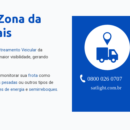
Zona da
ais
treamento Veicular
da
aior visibilidade, gerando
 monitorar sua
frota
como
0800 026 0707
 pesadas
ou outros tipos de
satlight.com.br
es de energia
e
semirreboques
.