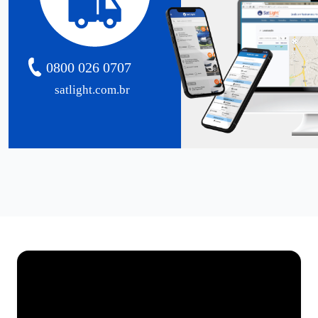
0800 026 0707
satlight.com.br