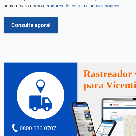
bens-móveis como
geradores de energia
e
semirreboques
.
Consulte agora!
Rastreador 
para Vicent
0800 026 0707