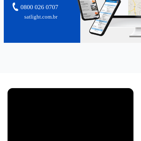
0800 026 0707
satlight.com.br