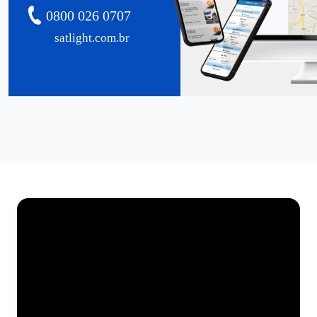
0800 026 0707
satlight.com.br