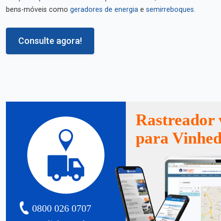
bens-móveis como
geradores de energia
e
semirreboques
.
Consulte agora!
Rastreador 
para Vinhe
0800 026 0707