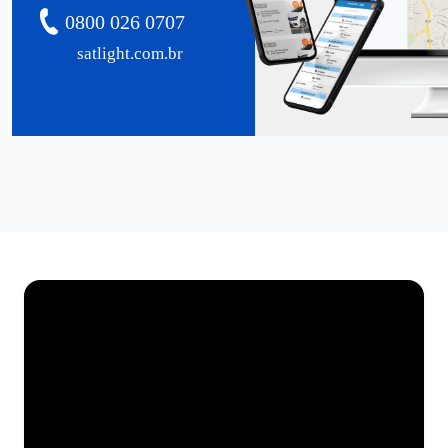
0800 026 0707
satlight.com.br