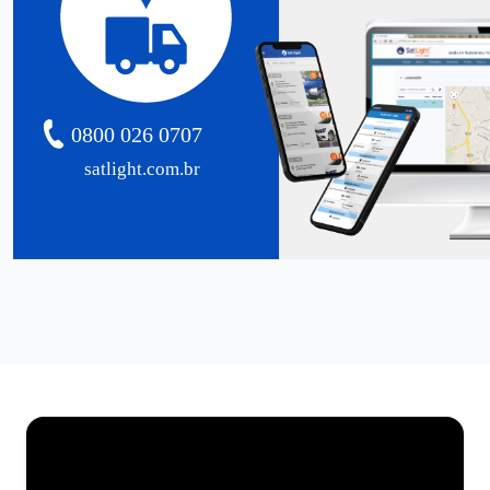
0800 026 0707
satlight.com.br