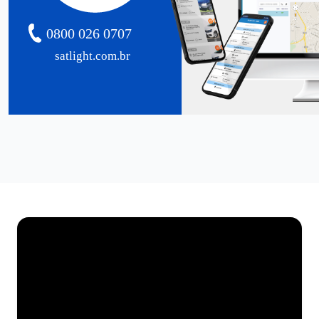
0800 026 0707
satlight.com.br