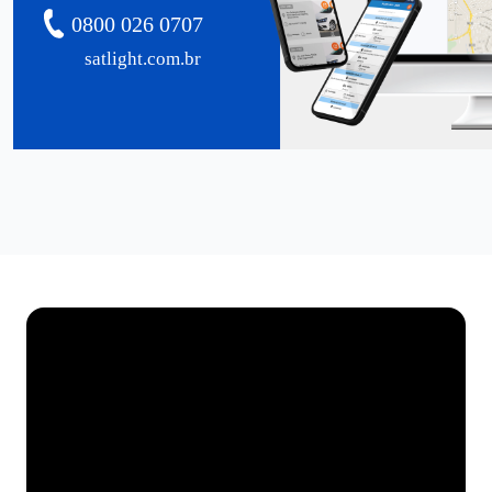
0800 026 0707
satlight.com.br