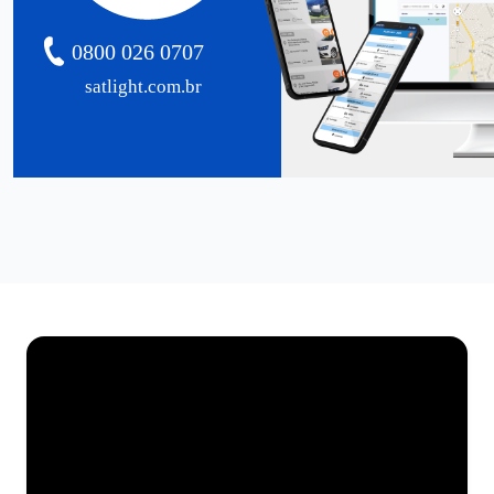
0800 026 0707
satlight.com.br