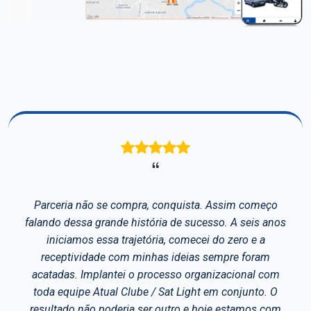
Avaliações de Clientes
meço
Há tempos que nós utilizamos o sistema SatL
s anos
para controle das ações do nosso caminhã
a
possuímos o bloqueio e desbloqueio através
am
sistema RFID. Possuímos ainda no caminhã
 com
câmera frontal e a câmera de Baú sendo poss
o. O
gerar um código de acompanhamento para
 com
contratante onde é possível que ele acompan