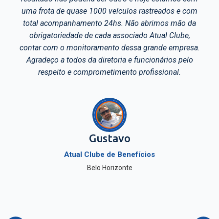
 com
carregamento, o transporte e o descarregamen
o da
sua mercadoria.
e,
resa.
elo
Ademir Generoso Rodrigues
Gerente Logístico
Nova Alvorada Transportes