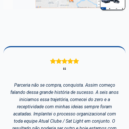
Avaliações de Clientes
 Assim começo
Há tempos que nós utilizamos o si
sso. A seis anos
para controle das ações do nos
 do zero e a
possuímos o bloqueio e desbloque
sempre foram
sistema RFID. Possuímos ainda n
nizacional com
câmera frontal e a câmera de Baú 
em conjunto. O
gerar um código de acompanham
oje estamos com
contratante onde é possível que e