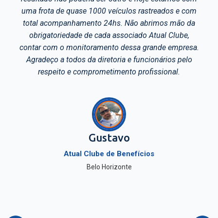
streados e com
carregamento, o transporte e o des
brimos mão da
sua mercadoria.
 Atual Clube,
rande empresa.
cionários pelo
fissional.
Ademir Generoso Ro
Gerente Logístico
Nova Alvorada Transport
os