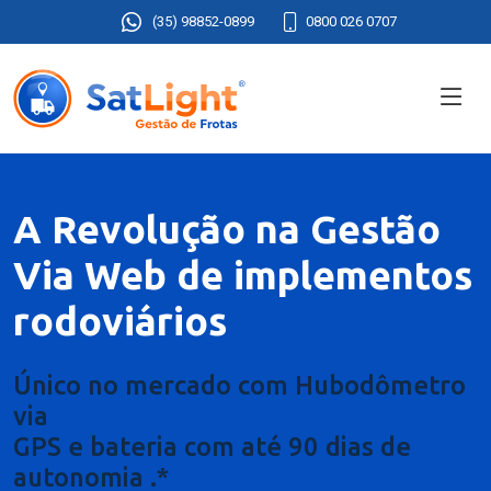
(35) 98852-0899
0800 026 0707
A Revolução na Gestão
Via Web de implementos
rodoviários
Único no mercado com Hubodômetro
via
GPS e bateria com até 90 dias de
autonomia .*