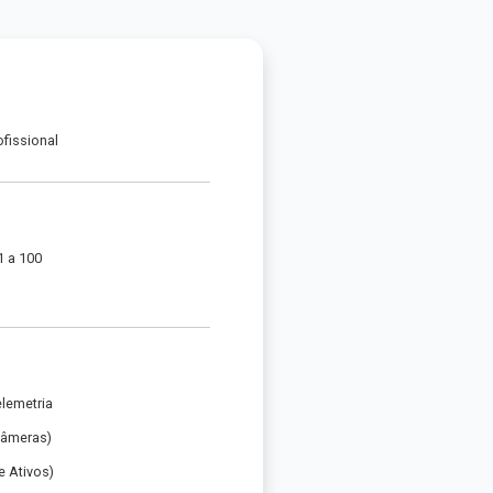
ofissional
1 a 100
elemetria
Câmeras)
 Ativos)