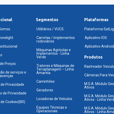
ucional
Segmentos
Plataformas
Somos
Utilitários / VUCS
Plataforma SatLig
onelight
Carretas / implementos
Aplicativo IOS
rodoviários
nstitucional
Aplicativo Android
Máquinas Agrícolas e
Implementos - Linha
to
Produtos
Verde
 de Preços
Tratores e Máquinas de
Rastreador Veicul
Terraplanagem – Linha
ão de serviços e
Amarela
Câmeras Para Vei
 avenças
Caminhões
M.G.A. Módulo Ges
a de Privacidade
Ativos
Geradores
as de Privacidade
M.G.A. Módulo Ges
Locadoras de Veículos
Ativos - Linha Ver
a de Cookies(BR)
Equipes Técnicas e
M.G.A. Módulo Ges
Operacionais
Ativos - Linha Ama