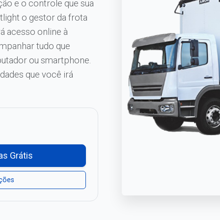
ão e o controle que sua
ight o gestor da frota
á acesso online à
ompanhar tudo que
putador ou smartphone.
dades que você irá
as Grátis
ações