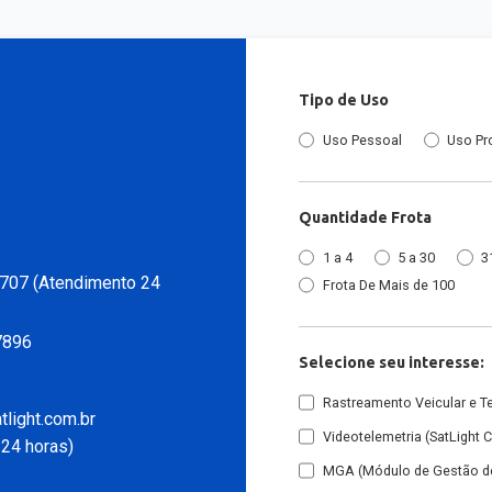
Tipo de Uso
Uso Pessoal
Uso Pr
Quantidade Frota
1 a 4
5 a 30
3
707 (Atendimento 24
Frota De Mais de 100
7896
Selecione seu interesse:
Rastreamento Veicular e T
light.com.br
Videotelemetria (SatLight 
24 horas)
MGA (Módulo de Gestão de