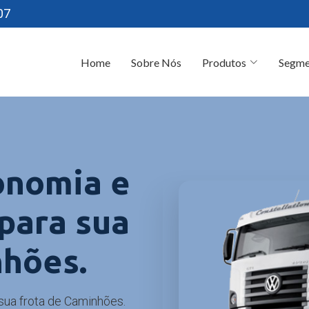
07
Home
Sobre Nós
Produtos
Segme
onomia e
 para sua
nhões.
sua frota de Caminhões.