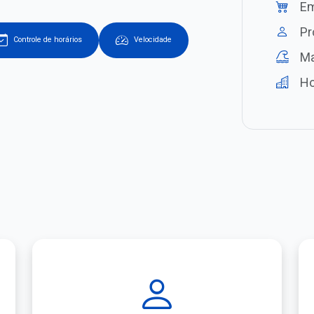
Em
Pr
Controle de horários
Velocidade
Ma
Ho