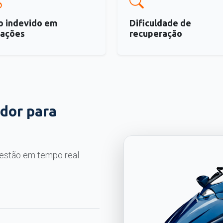
o indevido em
Dificuldade de
cações
recuperação
dor para
estão em tempo real.