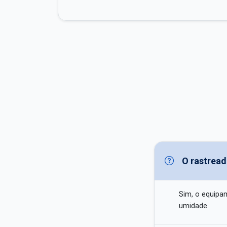
O rastread
Sim, o equipam
umidade.