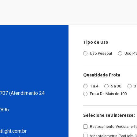
Tipo de Uso
Uso Pessoal
Uso Pr
Quantidade Frota
1 a 4
5 a 30
3
707 (Atendimento 24
Frota De Mais de 100
7896
Selecione seu interesse:
Rastreamento Veicular e T
light.com.br
Videotelemetria (SatLight 