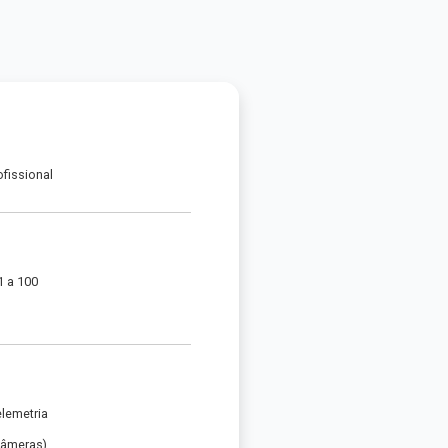
ofissional
1 a 100
elemetria
Câmeras)